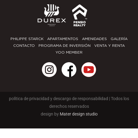
PHILIPPE STARCK
APARTAMENTOS
AMENIDADES
GALERÍA
CONTACTO
PROGRAMA DE INVERSIÓN
VENTA Y RENTA
YOO MEMBER
Y
o
u
política de privacidad y descargo de responsabilidad | Todos los
derechos reservados
t
design by
Mater design studio
u